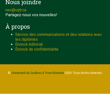
Nous joindre
neo@uqtr.ca
Partagez-nous vos nouvelles!
À propos
Service des communications et des relations avec
les diplômés
Énoncé éditorial
Énoncé de confidentialité
©
Université du Québec à Trois-Rivières
2020. Tous droits réservés.