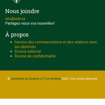
Nous joindre
neo@uqtr.ca
Partagez-nous vos nouvelles!
À propos
Service des communications et des relations avec
les diplômés
Énoncé éditorial
Énoncé de confidentialité
©
Université du Québec à Trois-Rivières
2020. Tous droits réservés.