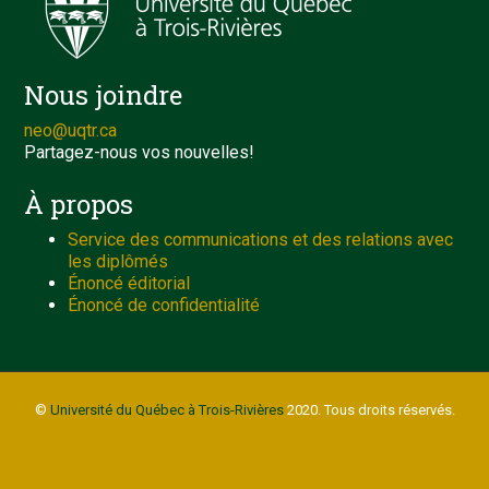
Nous joindre
neo@uqtr.ca
Partagez-nous vos nouvelles!
À propos
Service des communications et des relations avec
les diplômés
Énoncé éditorial
Énoncé de confidentialité
©
Université du Québec à Trois-Rivières
2020. Tous droits réservés.