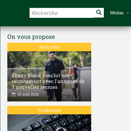
Médias
On vous propose
Patriotes
Shany Black conclut son
recrutement avec l'annonce de
7 nouvelles recrues
05 août 2026
Formation