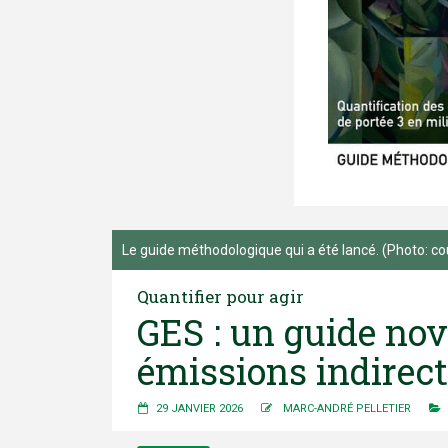
Le guide méthodologique qui a été lancé. (Photo: cou
Quantifier pour agir
GES : un guide nov
émissions indirec
29 JANVIER 2026
MARC-ANDRÉ PELLETIER