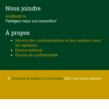
Nous joindre
neo@uqtr.ca
Partagez-nous vos nouvelles!
À propos
Service des communications et des relations avec
les diplômés
Énoncé éditorial
Énoncé de confidentialité
©
Université du Québec à Trois-Rivières
2020. Tous droits réservés.