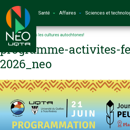
Santé
Affaires
Sciences et technolo
Accueil
Célébrons les cultures autochtones!
programme-activites-fe
2026_neo