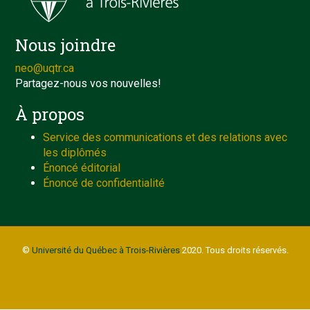
Nous joindre
neo@uqtr.ca
Partagez-nous vos nouvelles!
À propos
Service des communications et des relations avec
les diplômés
Énoncé éditorial
Énoncé de confidentialité
©
Université du Québec à Trois-Rivières
2020. Tous droits réservés.