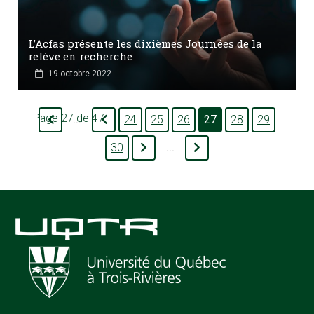
L’Acfas présente les dixièmes Journées de la
relève en recherche
19 octobre 2022
Page 27 de 47
24
25
26
27
28
29
...
30
...