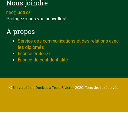
Nous joindre
neo@uqtr.ca
Partagez-nous vos nouvelles!
À propos
Service des communications et des relations avec
les diplômés
Énoncé éditorial
Énoncé de confidentialité
©
Université du Québec à Trois-Rivières
2020. Tous droits réservés.