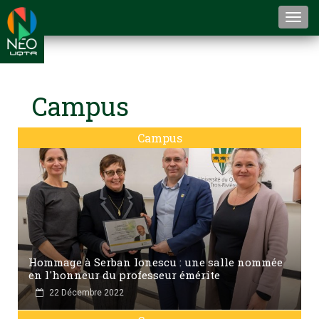
Togg
navi
Campus
Campus
Hommage à Serban Ionescu : une salle nommée
en l'honneur du professeur émérite
22 Décembre 2022