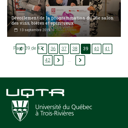
Dévoilement de la programmation du 28e salon
des vins, bières et spiritueux
13 septembre 2019
Page 39 de 47
36
37
38
39
40
41
...
42
...