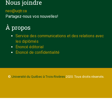
Nous joindre
neo@uqtr.ca
Partagez-nous vos nouvelles!
À propos
Service des communications et des relations avec
les diplômés
Énoncé éditorial
Énoncé de confidentialité
©
Université du Québec à Trois-Rivières
2020. Tous droits réservés.