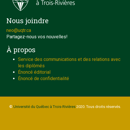
Nous joindre
neo@uqtr.ca
Partagez-nous vos nouvelles!
À propos
Service des communications et des relations avec
les diplômés
Énoncé éditorial
Énoncé de confidentialité
©
Université du Québec à Trois-Rivières
2020. Tous droits réservés.