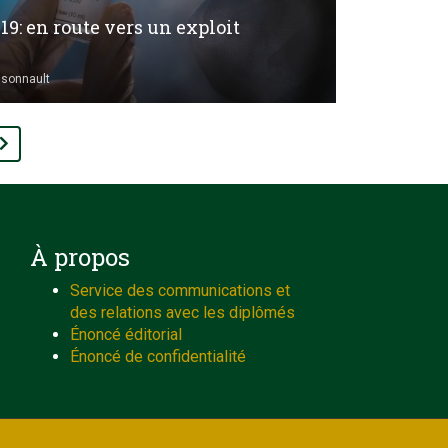
19: en route vers un exploit
nsonnault
À propos
Service des communications et
des relations avec les diplômés
Énoncé éditorial
Énoncé de confidentialité