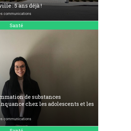
e : 5 ans déjà !
es communications
Santé
ommation de substances
inquance chez les adolescents et les
es communications
Santé