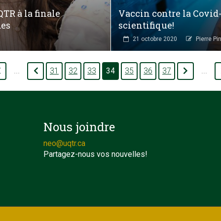
TR à la finale
Vaccin contre la Covid-
des
scientifique!
21 octobre 2020
Pierre Pi
31
32
33
34
35
36
37
...
...
Nous joindre
neo@uqtr.ca
Partagez-nous vos nouvelles!