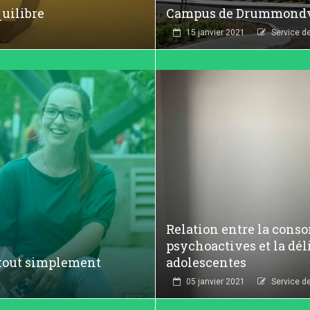
quilibre
Campus de Drummondvill
15 janvier 2021
Service d
Relation entre la cons
psychoactives et la dél
, tout simplement
adolescentes
05 janvier 2021
Service d