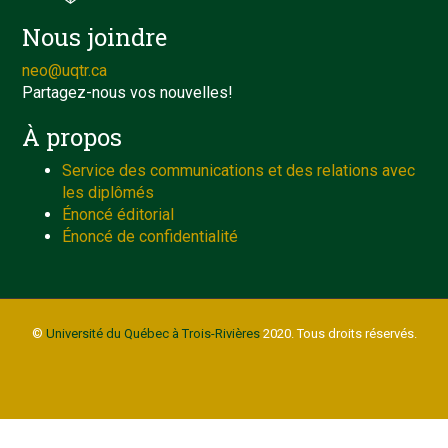
Nous joindre
neo@uqtr.ca
Partagez-nous vos nouvelles!
À propos
Service des communications et des relations avec
les diplômés
Énoncé éditorial
Énoncé de confidentialité
©
Université du Québec à Trois-Rivières
2020. Tous droits réservés.