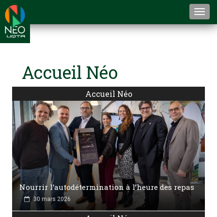
Togg
navi
Accueil Néo
Accueil Néo
Nourrir l’autodétermination à l’heure des repas
30 mars 2026