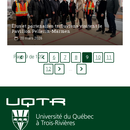
Élus et partenaires trifluviens visitent le
Pavillon Pellerin-Marmen
20 mars 2026
Page 9 de 120
6
7
8
9
10
11
...
12
...