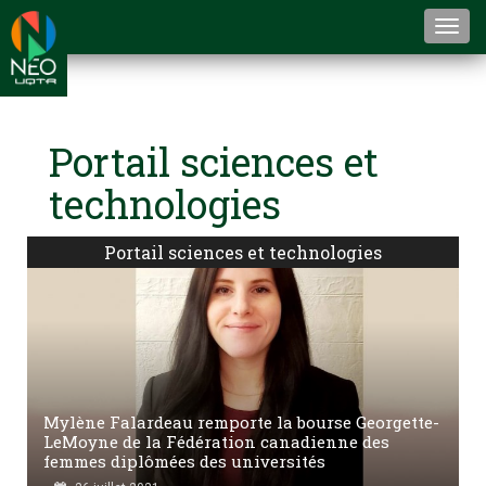
Togg
navi
Portail sciences et
technologies
Portail sciences et technologies
Mylène Falardeau remporte la bourse Georgette-
LeMoyne de la Fédération canadienne des
femmes diplômées des universités