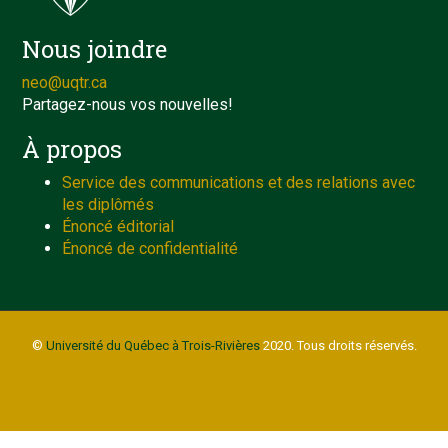
Nous joindre
neo@uqtr.ca
Partagez-nous vos nouvelles!
À propos
Service des communications et des relations avec
les diplômés
Énoncé éditorial
Énoncé de confidentialité
©
Université du Québec à Trois-Rivières
2020. Tous droits réservés.