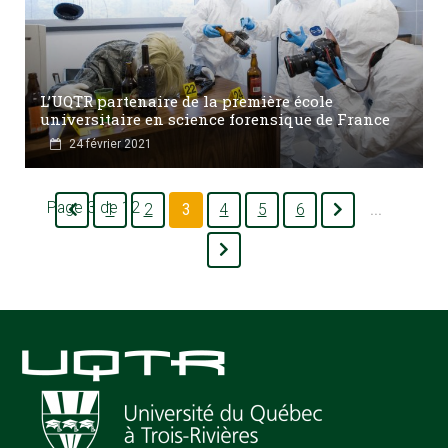
L’UQTR partenaire de la première école
universitaire en science forensique de France
24 février 2021
Page 3 de 12
1
2
3
4
5
6
...