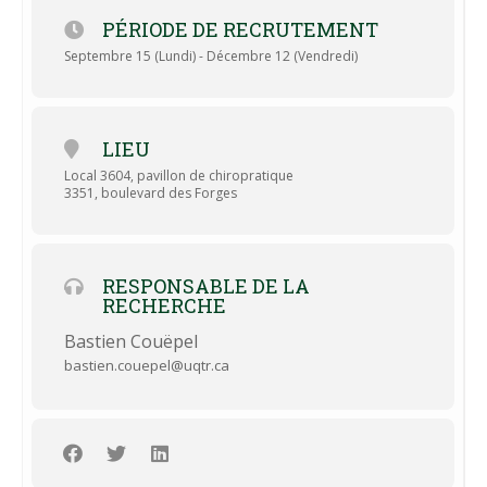
45 minutes pour remplir des questionnaires
PÉRIODE DE RECRUTEMENT
La réalisation d’exercices physiques représentatifs de
la vie quotidienne
Septembre 15 (Lundi) - Décembre 12 (Vendredi)
Rémunération : un montant de 40 $ vous sera remis afin
de vous remercier pour votre participation.
LIEU
Ce projet de recherche a été approuvé par le comité d’éthique
Local 3604, pavillon de chiropratique
de la recherche sur les êtres humains de l’Université du
3351, boulevard des Forges
Québec à Trois-Rivières (CER-24-315-07.01).
RESPONSABLE DE LA
RECHERCHE
Bastien Couëpel
bastien.couepel@uqtr.ca