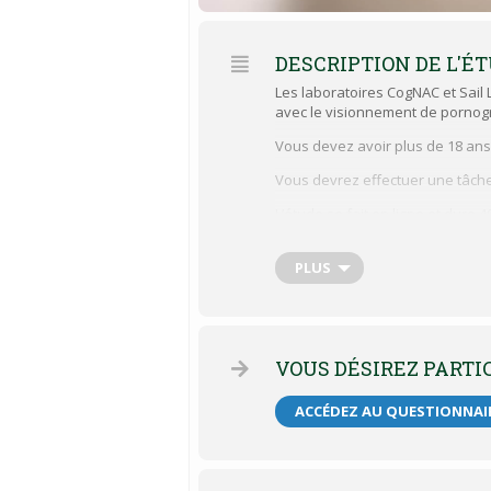
DESCRIPTION DE L'É
Les laboratoires CogNAC et Sail 
avec le visionnement de pornog
Vous devez avoir plus de 18 ans 
Vous devrez effectuer une tâche 
L’étude se fait en ligne et dure 
L’étude est complètement confid
PLUS
Trois tirages d’un virement Inter
Cette recherche a été approuvée par
VOUS DÉSIREZ PARTI
ACCÉDEZ AU QUESTIONNAI