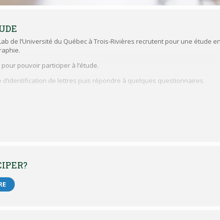
TUDE
Lab de l’Université du Québec à Trois-Rivières recrutent pour une étude e
raphie.
pour pouvoir participer à l’étude.
d’identification de lettres puis répondre à quelques questionnaires.
40 minutes.
entielle et aucun renseignements personnels n’est requis pour votre parti
ac d’une valeur de 50$ seront effectués parmi tous les participants.
 le Comité d’éthique de la recherche de l’Université du Québec à Trois-Rivières (C
CIPER?
RE