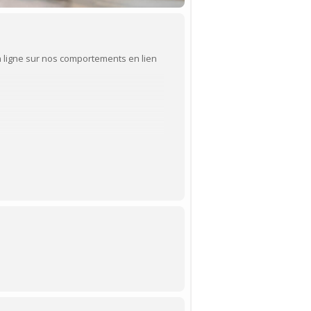
n ligne sur nos comportements en lien
cipation.
ER-21-276-07.09).