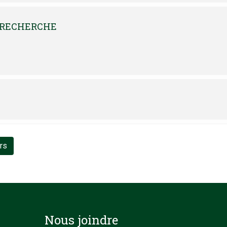
er, svp écrire à :
Alexandra.Lecours@uqtr.ca
vé par le comité d’éthique de la recherche sur les êtres humains de l’Université d
 RECHERCHE
urs
Nous joindre