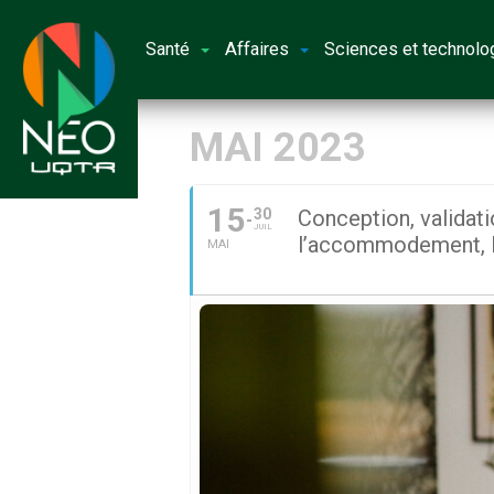
Santé
Affaires
Sciences et technolo
MAI 2023
15
30
Conception, validatio
JUIL
l’accommodement, l’i
MAI