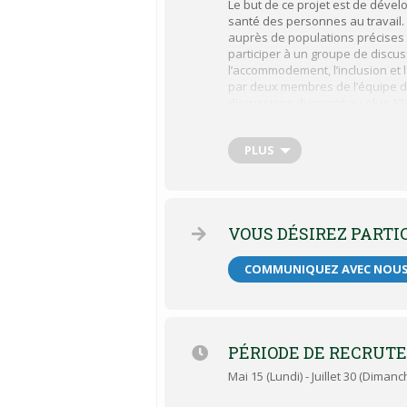
Le but de ce projet est de dévelo
santé des personnes au travail. 
auprès de populations précises d
participer à un groupe de discus
l’accommodement, l’inclusion et 
par deux membres de l’équipe de
discussions dureront au plus 120
entre les rôles de vie, progressio
Pour participer vous devez :
PLUS
Avoir 18 ans et plus
Être en emploi depuis au moi
Être en télétravail depuis au 
VOUS DÉSIREZ PARTI
Être en mesure de participer 
COMMUNIQUEZ AVEC NOU
Présenter l’une ou plusieurs d
Avoir 55 ans et plus
Vivre avec une maladi
Vivre seul avec des pe
PÉRIODE DE RECRUT
Mai 15 (Lundi) - Juillet 30 (Dimanc
Une compensation financière d’u