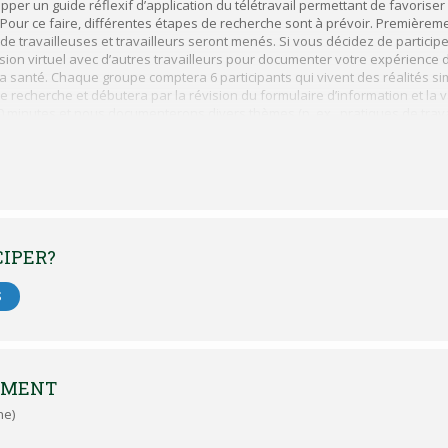
pper un guide réflexif d’application du télétravail permettant de favoriser
Pour ce faire, différentes étapes de recherche sont à prévoir. Premièreme
e travailleuses et travailleurs seront menés. Si vous décidez de participer
sion virtuel avec d’autres travailleurs pour documenter votre expérience d
la santé. Chaque groupe comptera 6 participants qui vivent des réalités si
 recherche et débutera par la révision du formulaire d’information et la 
 minutes et nous documenterons divers thèmes (p. ex., pratiques de travail
n dans la carrière, bien-être au travail).
ns 5 ans (pas nécessairement au même endroit)
moins 2 ans (temps plein ou temps partiel)
CIPER?
à une discussion de groupe via la plateforme Zoom
S
es situations suivantes :
e chronique
rsonnes à charge
EMENT
he)
ne valeur de 50 $ vous sera octroyée pour le temps consacré à la recher