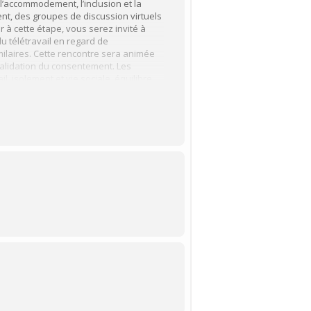
 l’accommodement, l’inclusion et la
nt, des groupes de discussion virtuels
 à cette étape, vous serez invité à
u télétravail en regard de
milaires. Cette rencontre sera animée
validation du consentement. Les
, isolement et vie sociale, équilibre
che.