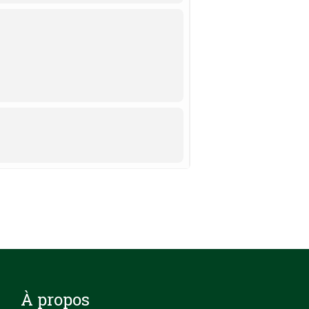
u Québec à Trois-Rivières (CER-23-298-
À propos