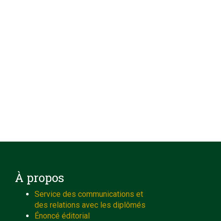
À propos
Service des communications et
des relations avec les diplômés
Énoncé éditorial