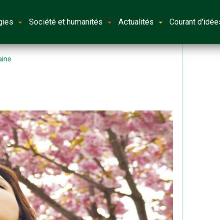
gies
Société et humanités
Actualités
Courant d'idée
aine
t