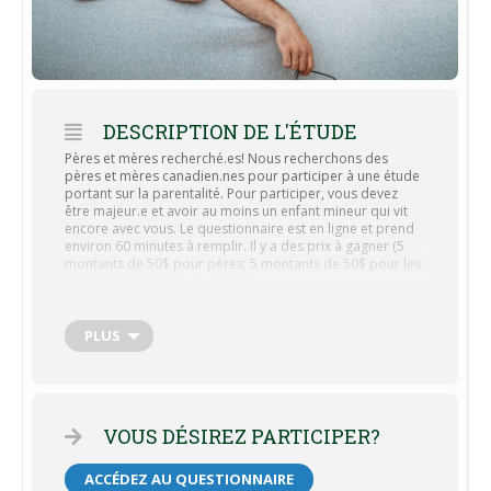
DESCRIPTION DE L'ÉTUDE
Pères et mères recherché.es! Nous recherchons des
pères et mères canadien.nes pour participer à une étude
portant sur la parentalité. Pour participer, vous devez
être majeur.e et avoir au moins un enfant mineur qui vit
encore avec vous. Le questionnaire est en ligne et prend
environ 60 minutes à remplir. Il y a des prix à gagner (5
montants de 50$ pour pères; 5 montants de 50$ pour les
mères; 1/10 chance de gagner).
Cliquez sur ce lien pour participer :
https://uqtrgiras.qualtrics.com/jfe/form/SV_0vnI0HndHU9
PLUS
gAuO
Ce projet de recherche a été approuvé par le comité d’éthique
de la recherche sur les êtres humains de l’Université du
Québec à Trois-Rivières (CERPPE-23-22-07.02).
VOUS DÉSIREZ PARTICIPER?
ACCÉDEZ AU QUESTIONNAIRE