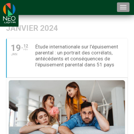
Togg
navi
JANVIER 2024
19
12
Étude internationale sur l’épuisement
FÉV
parental : un portrait des corrélats,
JAN
antécédents et conséquences de
l’épuisement parental dans 51 pays