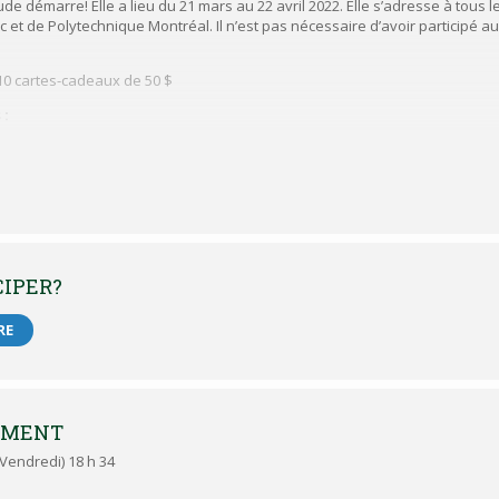
ude démarre! Elle a lieu du 21 mars au 22 avril 2022. Elle s’adresse à tous
 et de Polytechnique Montréal. Il n’est pas nécessaire d’avoir participé 
10 cartes-cadeaux de 50 $
 :
D., responsable du projet
s comités d’éthique de la recherche avec des êtres humains de l’Université du Qué
timi (2020-491) et de Polytechnique Montréal (CER-2021-28P).
CIPER?
RE
EMENT
 (Vendredi) 18 h 34