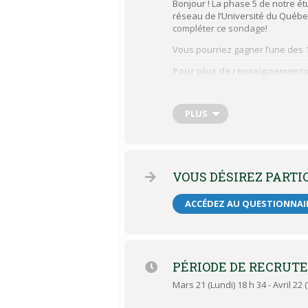
Bonjour ! La phase 5 de notre ét
réseau de l’Université du Québec
compléter ce sondage!
Vous pourriez gagner l’une des 
Pour plus de renseignements
Christiane Bergeron-Leclerc, Ph.
cblecler@uqac.ca
PLUS
1 800 463-9880, poste 4230
uqac.ca/impactcovid
Projet de recherche approuvé par le
de l’Université du Québec à Chicou
VOUS DÉSIREZ PARTI
ACCÉDEZ AU QUESTIONNAI
PÉRIODE DE RECRUT
Mars 21 (Lundi) 18 h 34 - Avril 22