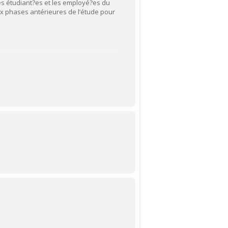
 les étudiant?es et les employé?es du
aux phases antérieures de l’étude pour
bec à Trois-Rivières (CER-20-266-11.02),