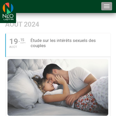
Togg
navi
AOÛT 2024
19
15
Étude sur les intérêts sexuels des
SEPT
couples
AOÛT