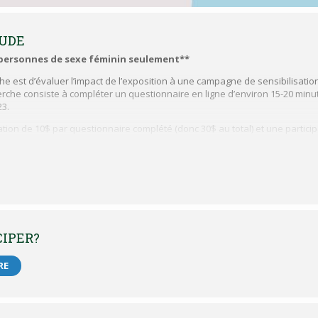
TUDE
 personnes de sexe féminin seulement**
rche est d’évaluer l’impact de l’exposition à une campagne de sensibilisatio
herche consiste à compléter un questionnaire en ligne d’environ 15-20 minut
23.
ation de 10$ par questionnaire complété (donc 30$ au total) et une particip
es.
vé par le comité d’éthique de la recherche sur les êtres humains de l’Université d
CIPER?
RE