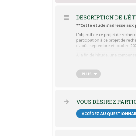
DESCRIPTION DE L'É
**Cette étude s’adresse aux
L’objectif de ce projet de reche
participation à ce projet de rec
d’août, septembre et octobre 20
À la fin de l’étude, une compens
bienveillance vous seront offert
Ce projet de recherche a été approu
PLUS
07.02).
VOUS DÉSIREZ PARTI
ACCÉDEZ AU QUESTIONNAI