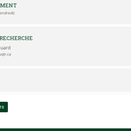
EMENT
Vendredi)
 RECHERCHE
ouard
qtr.ca
urs