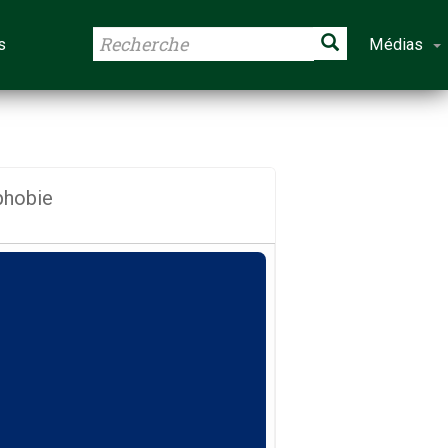
s
Médias
phobie