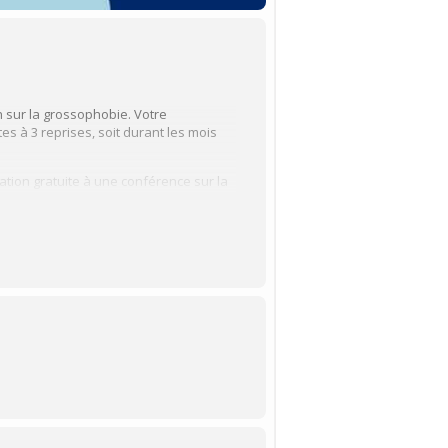
n sur la grossophobie. Votre
es à 3 reprises, soit durant les mois
ation gratuite à une conférence sur la
u Québec à Trois-Rivières (CERPPE-23-19-