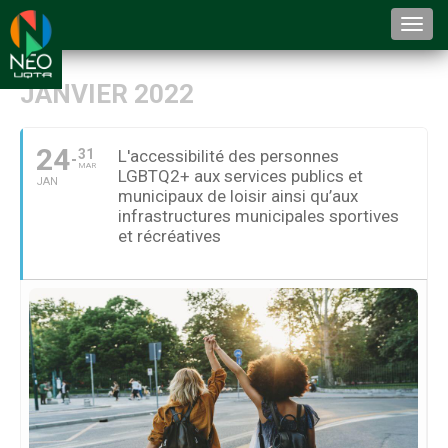
Togg
navi
JANVIER 2022
24
31
L'accessibilité des personnes
MAR
LGBTQ2+ aux services publics et
JAN
municipaux de loisir ainsi qu’aux
infrastructures municipales sportives
et récréatives