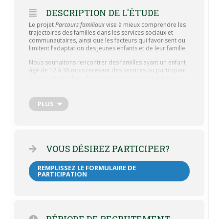
DESCRIPTION DE L'ÉTUDE
Le projet
Parcours familiaux
vise à mieux comprendre les
trajectoires des familles dans les services sociaux et
communautaires, ainsi que les facteurs qui favorisent ou
limitent l’adaptation des jeunes enfants et de leur famille.
Nous souhaitons rencontrer des familles ayant un enfant
âgé de 12 à 36 mois recevant des services ou participant
à des activités dans des organismes communautaires
famille (p. ex. : Maison de la famille).
Aucun déplacement n’est requis des familles. Quatre
PLUS
rencontres auront lieu à domicile (ou dans un local
partenaire), chacune espacée de six mois. Chaque
rencontre dure entre 1 h 30 et 2 h.
Au cours de ces visites :
VOUS DÉSIREZ PARTICIPER?
Les parents remplissent des questionnaires
Des discussions et entrevues ont lieu
REMPLISSEZ LE FORMULAIRE DE
PARTICIPATION
Des activités parent-enfant sont filmées
Des activités sont réalisées avec l’enfant lors des
rencontres 3 et 4
Chaque parent reçoit une compensation financière de
PÉRIODE DE RECRUTEMENT