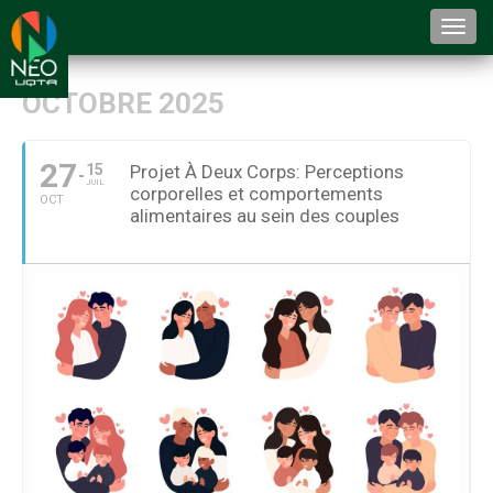
Togg
navi
OCTOBRE 2025
27
15
Projet À Deux Corps: Perceptions
JUIL
corporelles et comportements
OCT
alimentaires au sein des couples