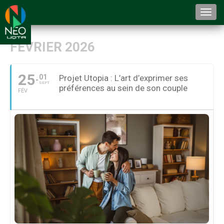
Togg
navi
FÉVRIER 2026
25
01
Projet Utopia : L’art d’exprimer ses
SEPT
préférences au sein de son couple
FÉV