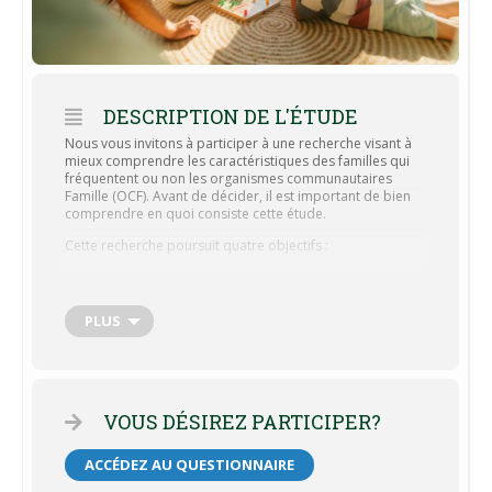
DESCRIPTION DE L'ÉTUDE
Nous vous invitons à participer à une recherche visant à
mieux comprendre les caractéristiques des familles qui
fréquentent ou non les organismes communautaires
Famille (OCF). Avant de décider, il est important de bien
comprendre en quoi consiste cette étude.
Cette recherche poursuit quatre objectifs :
Dresser un portrait des familles utilisatrices et non
utilisatrices des OCF.
PLUS
Identifier les besoins des familles en matière de
soutien et d’accompagnement.
Évaluer la perception des services offerts par les OCF.
Comprendre les facteurs liés à l’engagement des
VOUS DÉSIREZ PARTICIPER?
familles dans ces organismes.
Votre participation consiste à remplir un questionnaire en
ACCÉDEZ AU QUESTIONNAIRE
ligne d’environ 30 minutes. Celui-ci porte sur votre