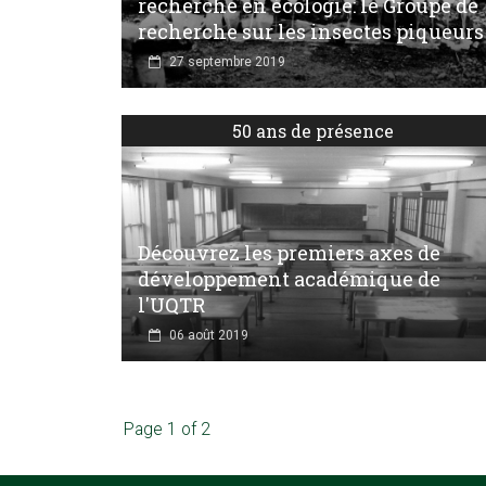
recherche en écologie: le Groupe de
recherche sur les insectes piqueurs
27 septembre 2019
50 ans de présence
Découvrez les premiers axes de
développement académique de
l'UQTR
06 août 2019
Page 1 of 2