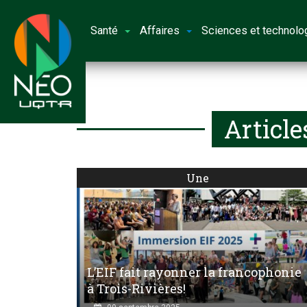
Santé
Affaires
Sciences et technolo
Article
Une
L’EIF fait rayonner la francophonie
à Trois-Rivières!