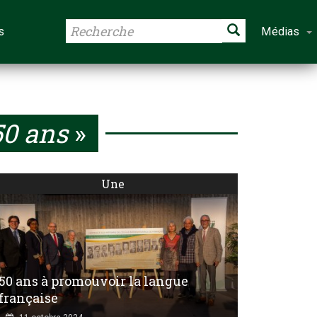
s
Médias
0 ans
»
Une
50 ans à promouvoir la langue
française