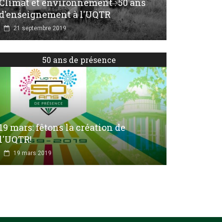
Climat et environnement : 50 ans
d'enseignement à l'UQTR
21 septembre 2019
50 ans de présence
19 mars: fêtons la création de
l'UQTR!
19 mars 2019