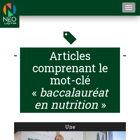
Togg
navi
Articles
comprenant le
mot-clé
«
baccalauréat
en nutrition
»
Une