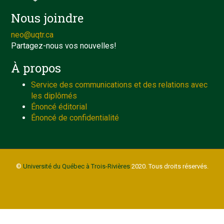
Nous joindre
neo@uqtr.ca
Partagez-nous vos nouvelles!
À propos
Service des communications et des relations avec
les diplômés
Énoncé éditorial
Énoncé de confidentialité
©
Université du Québec à Trois-Rivières
2020. Tous droits réservés.