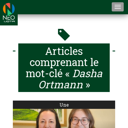
Togg
navi
Articles
comprenant le
mot-clé «
Dasha
Ortmann
»
Une