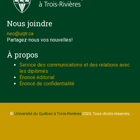
Nous joindre
neo@uqtr.ca
Partagez-nous vos nouvelles!
À propos
Service des communications et des relations avec
les diplômés
Énoncé éditorial
Énoncé de confidentialité
©
Université du Québec à Trois-Rivières
2020. Tous droits réservés.