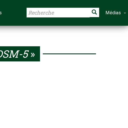
s
Médias
DSM-5
»