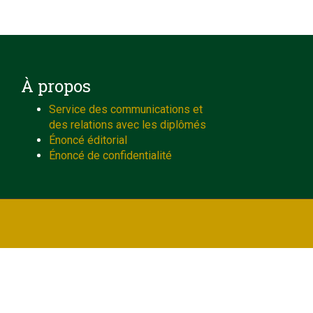
À propos
Service des communications et
des relations avec les diplômés
Énoncé éditorial
Énoncé de confidentialité