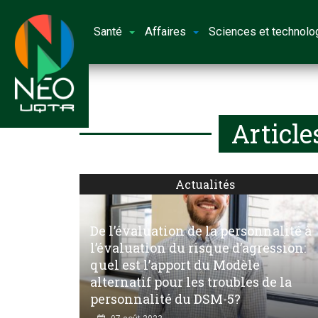
Santé
Affaires
Sciences et technolo
Article
Actualités
De l’évaluation de la personnalité à
l’évaluation du risque d’agression:
quel est l’apport du Modèle
alternatif pour les troubles de la
personnalité du DSM-5?