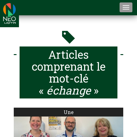
Togg
navi
Articles
comprenant le
mot-clé
«
échange
»
Une