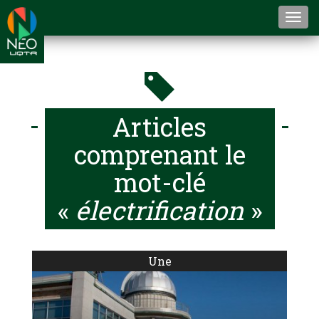
Togg
navi
Articles
comprenant le
mot-clé
«
électrification
»
Une