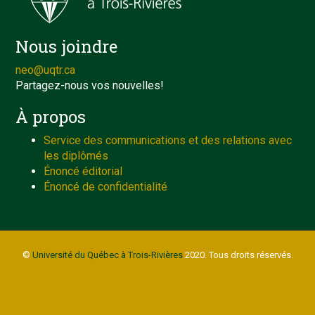
Nous joindre
neo@uqtr.ca
Partagez-nous vos nouvelles!
À propos
Service des communications et des relations avec
les diplômés
Énoncé éditorial
Énoncé de confidentialité
©
Université du Québec à Trois-Rivières
2020. Tous droits réservés.