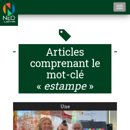
Togg
navi
Articles
comprenant le
mot-clé
«
estampe
»
Une