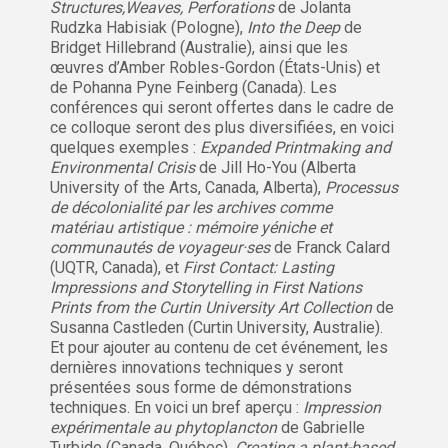
Structures,Weaves, Perforations
de Jolanta
Rudzka Habisiak (Pologne),
Into the Deep
de
Bridget Hillebrand (Australie), ainsi que les
œuvres d’Amber Robles-Gordon (États-Unis) et
de Pohanna Pyne Feinberg (Canada). Les
conférences qui seront offertes dans le cadre de
ce colloque seront des plus diversifiées, en voici
quelques exemples :
Expanded Printmaking and
Environmental Crisis
de Jill Ho-You (Alberta
University of the Arts, Canada, Alberta),
Processus
de décolonialité par les archives comme
matériau artistique : mémoire yéniche et
communautés de voyageur·ses
de Franck Calard
(UQTR, Canada), et
First Contact: Lasting
Impressions and Storytelling in First Nations
Prints from the Curtin University Art Collection
de
Susanna Castleden (Curtin University, Australie).
Et pour ajouter au contenu de cet événement, les
dernières innovations techniques y seront
présentées sous forme de démonstrations
techniques. En voici un bref aperçu :
Impression
expérimentale au phytoplancton
de Gabrielle
Turbide (Canada, Québec),
Creating a plant-based