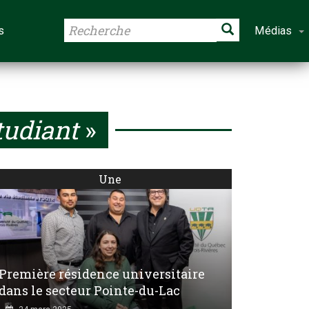
s
Médias
udiant
»
Une
Première résidence universitaire
dans le secteur Pointe-du-Lac