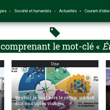
gies
Société et humanités
Actualités
Courant d'idée
 comprenant le mot-clé «
Ét
Une
Réussir le saut vers le cégep : un défi
aux multiples visages