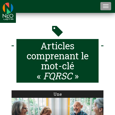
Togg
navi
Articles
comprenant le
mot-clé
«
FQRSC
»
Une