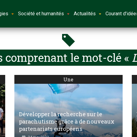
gies
Société et humanités
Actualités
Courant d'idée
s comprenant le mot-clé «
L
Une
Développer la recherche sur le
parachutisme grâce à de nouveaux
partenariats européens