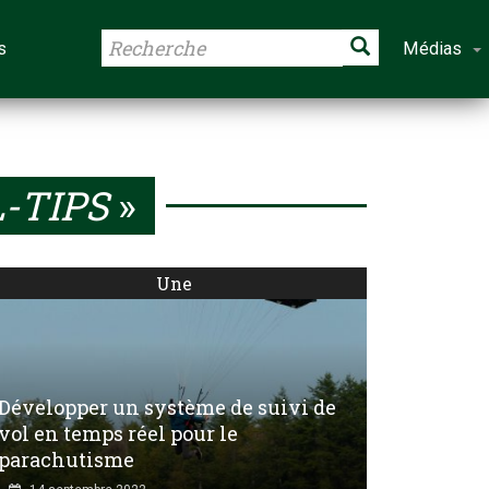
s
Médias
-TIPS
»
Une
Développer un système de suivi de
vol en temps réel pour le
parachutisme