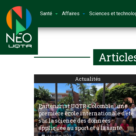
Santé
Affaires
Sciences et technolo
Article
Actualités
Partenariat UQTR-Colombie : une
première école internationale d’été
sur la science des données
appliquée au sport et à la santé