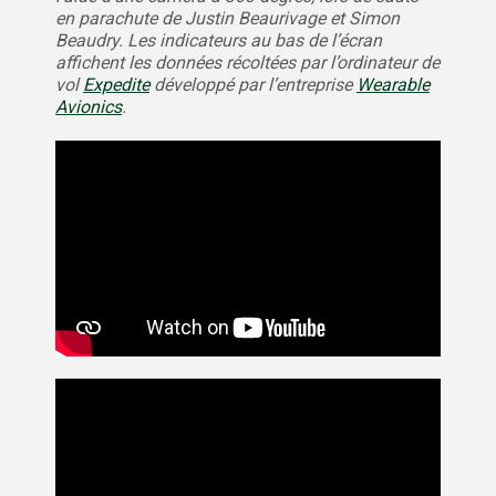
en parachute de Justin Beaurivage et Simon
Beaudry. Les indicateurs au bas de l’écran
affichent les données récoltées par l’ordinateur de
vol
Expedite
développé par l’entreprise
Wearable
Avionics
.