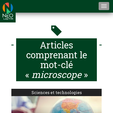
Togg
navi
Articles
comprenant le
mot-clé
«
microscope
»
Sciences et technologies