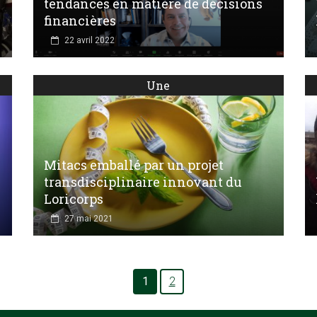
tendances en matière de décisions
financières
22 avril 2022
Une
Mitacs emballé par un projet
transdisciplinaire innovant du
Loricorps
27 mai 2021
1
2