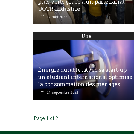
plus verts grâce à un partenariat
UQTR-industrie
17 mai 2022
Une
Énergie durable : Avec sa start-up,
un étudiant international optimise
la consommation des ménages
21 septembre 2021
Page 1 of 2