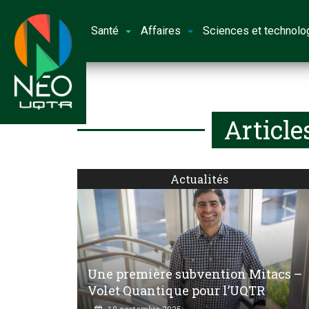
Santé
Affaires
Sciences et technolo
Article
Actualités
Une première subvention Mitacs –
Volet Quantique pour l’UQTR