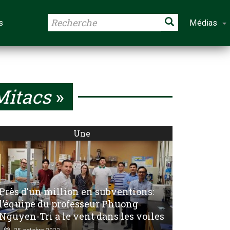
s
Médias
itacs
»
Une
Près d'un million en subventions:
l’équipe du professeur Phuong
Nguyen-Tri a le vent dans les voiles