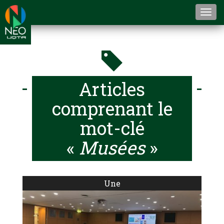
Togg
navi
Articles
comprenant le
mot-clé
«
Musées
»
Une