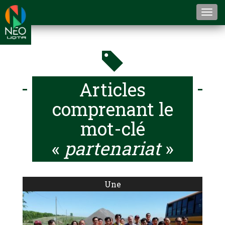
Togg
navi
Articles
comprenant le
mot-clé
«
partenariat
»
Une