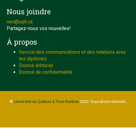
Nous joindre
neo@uqtr.ca
Partagez-nous vos nouvelles!
À propos
Service des communications et des relations avec
les diplômés
Énoncé éditorial
Énoncé de confidentialité
©
Université du Québec à Trois-Rivières
2020. Tous droits réservés.