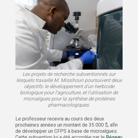
Les projets de recherche subventionnés sur
lesquels travaille M. Missihoun poursuivent deux
objectifs: le développement d’un herbicide
biologique pour l’agriculture, et l’utilisation de
microalgues pour la synthèse de protéines
pharmacologiques.
Le professeur recevra au cours des deux
prochaines années un montant de 35 000 $, afin
de développer un CFPS à base de microalgues.
Cette subvention lui a été accordée par le
Réseau