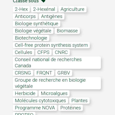
Classé sous
2-Hex
2-Hexénal
Agriculture
anticorps
antigènes
biologie synthétique
Biologie végétale
biomasse
biotechnologie
cell-free protein synthesis system
cellules
CFPS
CNRC
Conseil national de recherches
Canada
CRSNG
FRQNT
GRBV
Groupe de recherche en biologie
végétale
herbicide
microalgues
molécules cytotoxiques
plantes
programme NOVA
protéines
PROTEO