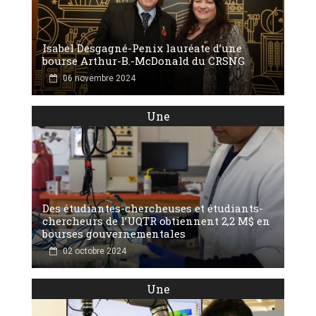
Isabel Desgagné-Penix lauréate d’une
bourse Arthur-B.-McDonald du CRSNG
06 novembre 2024
Une
Des étudiantes-chercheuses et étudiants-
chercheurs de l’UQTR obtiennent 2,2 M$ en
bourses gouvernementales
02 octobre 2024
Une