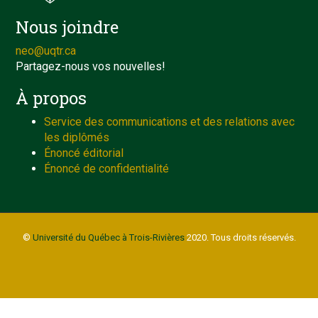
Nous joindre
neo@uqtr.ca
Partagez-nous vos nouvelles!
À propos
Service des communications et des relations avec
les diplômés
Énoncé éditorial
Énoncé de confidentialité
©
Université du Québec à Trois-Rivières
2020. Tous droits réservés.