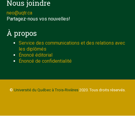
Nous joindre
neo@uqtr.ca
Partagez-nous vos nouvelles!
À propos
Service des communications et des relations avec
les diplômés
Énoncé éditorial
Énoncé de confidentialité
©
Université du Québec à Trois-Rivières
2020. Tous droits réservés.