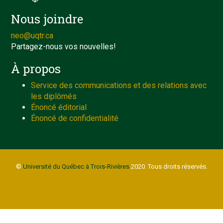
Nous joindre
neo@uqtr.ca
Partagez-nous vos nouvelles!
À propos
Service des communications et des relations avec
les diplômés
Énoncé éditorial
Énoncé de confidentialité
©
Université du Québec à Trois-Rivières
2020. Tous droits réservés.